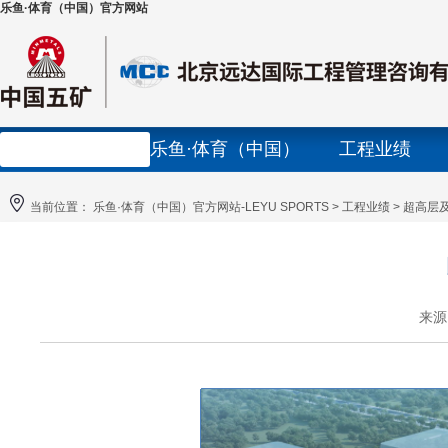
乐鱼·体育（中国）官方网站
乐鱼·体育（中国）
乐鱼·体育（中国）
工程业绩
乐鱼·体育（中国）
官方网站-LEYU
官方网站-LEYU
当前位置：
乐鱼·体育（中国）官方网站-LEYU SPORTS
>
工程业绩
>
超高层
官方网站-LEYU
SPORTS
SPORTS
SPORTSbanner
来源