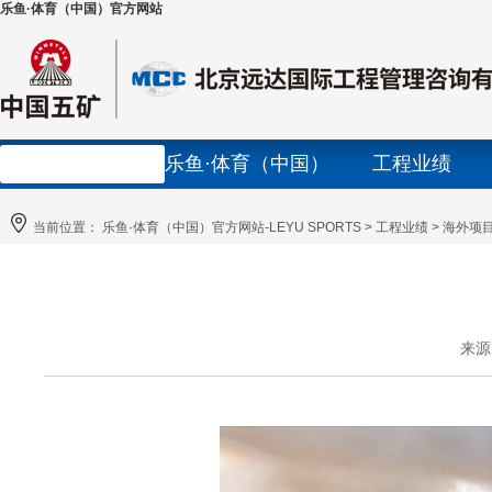
乐鱼·体育（中国）官方网站
乐鱼·体育（中国）
乐鱼·体育（中国）
工程业绩
乐鱼·体育（中国）
官方网站-LEYU
官方网站-LEYU
当前位置：
乐鱼·体育（中国）官方网站-LEYU SPORTS
>
工程业绩
>
海外项
官方网站-LEYU
SPORTS
SPORTS
SPORTSbanner
来源