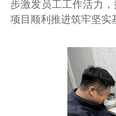
步激发员工工作活力，
项目顺利推进筑牢坚实